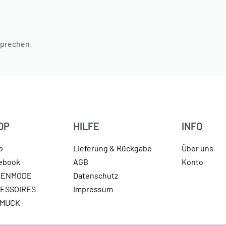
sprechen.
OP
HILFE
INFO
p
Lieferung & Rückgabe
Über uns
lebook
AGB
Konto
MENMODE
Datenschutz
ESSOIRES
Impressum
HMUCK