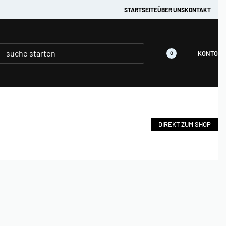
em :)
STARTSEITE
ÜBER UNS
KONTAKT
KONTO
0
DIREKT ZUM SHOP