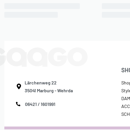
SH
Lärchenweg 22
Sho
35041 Marburg - Wehrda
Sty
DA
06421 / 1601991
ACC
SC