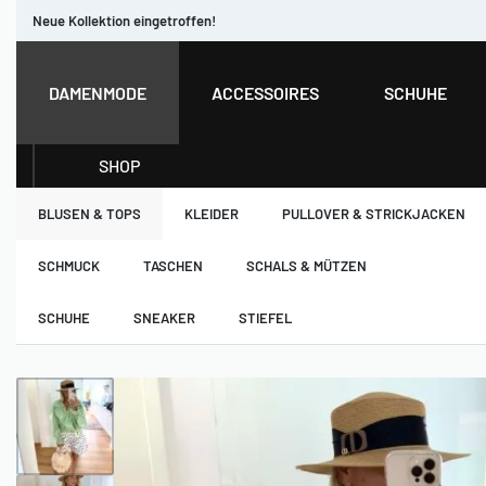
Neue Kollektion eingetroffen!
DAMENMODE
ACCESSOIRES
SCHUHE
SHOP
BLUSEN & TOPS
KLEIDER
PULLOVER & STRICKJACKEN
SCHMUCK
TASCHEN
SCHALS & MÜTZEN
SCHUHE
SNEAKER
STIEFEL