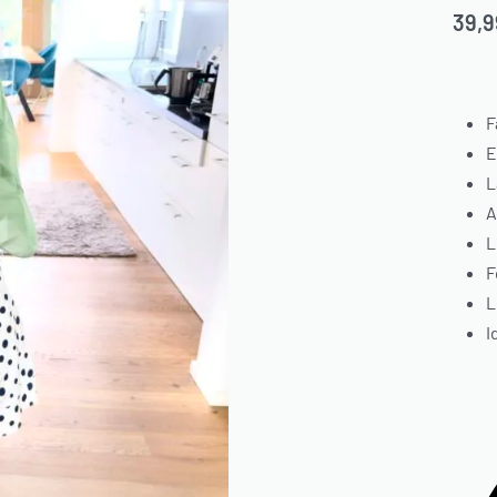
39,
F
E
L
A
L
F
L
I