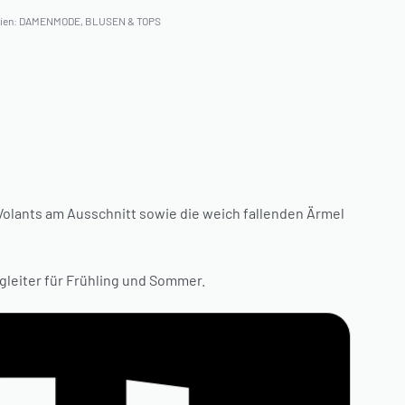
ien:
DAMENMODE
,
BLUSEN & TOPS
Volants am Ausschnitt sowie die weich fallenden Ärmel
egleiter für Frühling und Sommer.