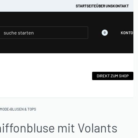
em :)
STARTSEITE
ÜBER UNS
KONTAKT
KONTO
0
DIREKT ZUM SHOP
MODE
›
BLUSEN & TOPS
iffonbluse mit Volants