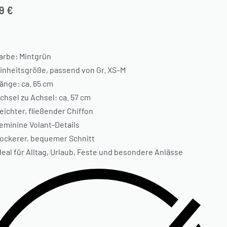
99
€
arbe: Mintgrün
inheitsgröße, passend von Gr. XS–M
änge: ca. 65 cm
chsel zu Achsel: ca. 57 cm
eichter, fließender Chiffon
eminine Volant-Details
ockerer, bequemer Schnitt
deal für Alltag, Urlaub, Feste und besondere Anlässe