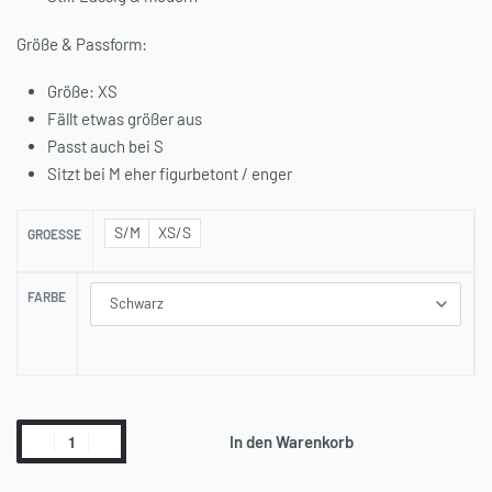
Größe & Passform:
Größe: XS
Fällt etwas größer aus
Passt auch bei S
Sitzt bei M eher figurbetont / enger
S/M
XS/S
GROESSE
FARBE
In den Warenkorb