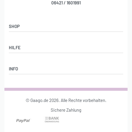
06421 / 1601991
SHOP
Shop
HILFE
Stylebook
DAMENMODE
Lieferung & Rückgabe
ACCESSOIRES
INFO
AGB
SCHMUCK
Datenschutz
Über uns
Impressum
Konto
© Gaago.de 2026. Alle Rechte vorbehalten.
Sichere Zahlung