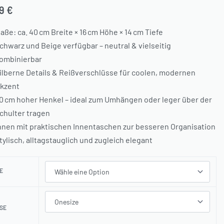
99
€
aße: ca. 40 cm Breite × 16 cm Höhe × 14 cm Tiefe
chwarz und Beige verfügbar – neutral & vielseitig
ombinierbar
ilberne Details & Reißverschlüsse für coolen, modernen
kzent
0 cm hoher Henkel – ideal zum Umhängen oder leger über der
chulter tragen
nnen mit praktischen Innentaschen zur besseren Organisation
tylisch, alltagstauglich und zugleich elegant
E
SE