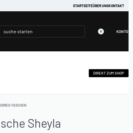
em :)
STARTSEITE
ÜBER UNS
KONTAKT
KONTO
0
DIREKT ZUM SHOP
SOIRES
›
TASCHEN
sche Sheyla