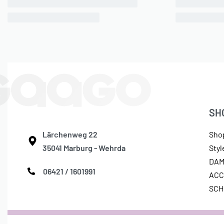
SH
Lärchenweg 22
Sho
35041 Marburg - Wehrda
Sty
DA
06421 / 1601991
ACC
SC