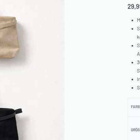
29,
M
S
k
S
A
3
S
I
S
FARB
GRÖS