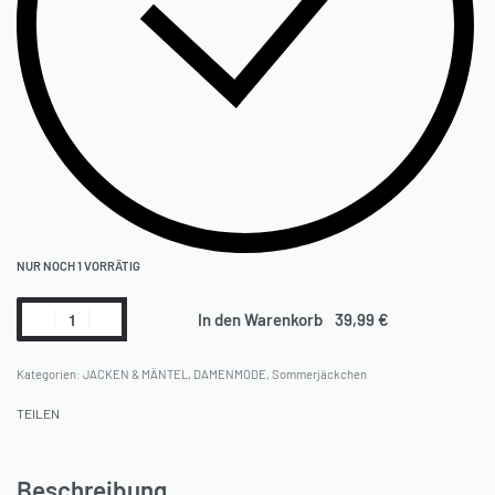
NUR NOCH 1 VORRÄTIG
In den Warenkorb
Kategorien:
JACKEN & MÄNTEL
,
DAMENMODE
,
Sommerjäckchen
TEILEN
Beschreibung