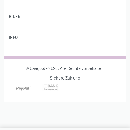
Shop
HILFE
Stylebook
DAMENMODE
Lieferung & Rückgabe
ACCESSOIRES
INFO
AGB
SCHMUCK
Datenschutz
Über uns
Impressum
Konto
© Gaago.de 2026. Alle Rechte vorbehalten.
Sichere Zahlung